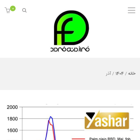
0
خانه
/
1404
/
آذر