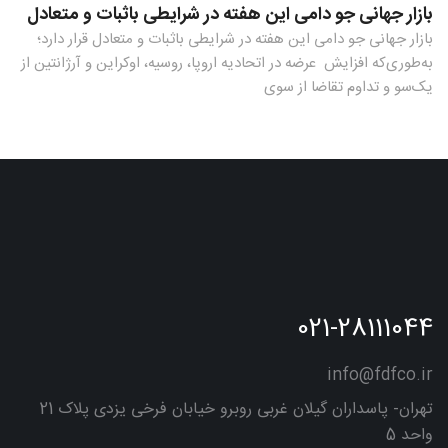
بازار جهانی جو دامی این هفته در شرایطی باثبات و متعادل
بازار جهانی جو دامی این هفته در شرایطی باثبات و متعادل قرار دارد؛
به‌طوری‌که افزایش عرضه در اتحادیه اروپا، روسیه، اوکراین و آرژانتین از
یک‌سو و تداوم تقاضا از سوی
021-28111044
info@fdfco.ir
تهران- پاسداران گیلان غربی روبرو خیابان فرخی یزدی پلاک 21
واحد 5