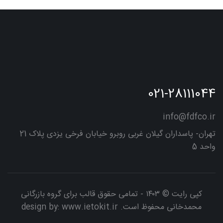
021-28111044
info@fdfco.ir
تهران- پاسداران گیلان غربی روبرو خیابان فرخی یزدی پلاک 21
واحد 5
کپی رایت © ۱۴۰۳ - تمامی حقوق قالب برای گروه بازرگانی
محمدخانی محفوظ است. design by:
www.ietokit.ir