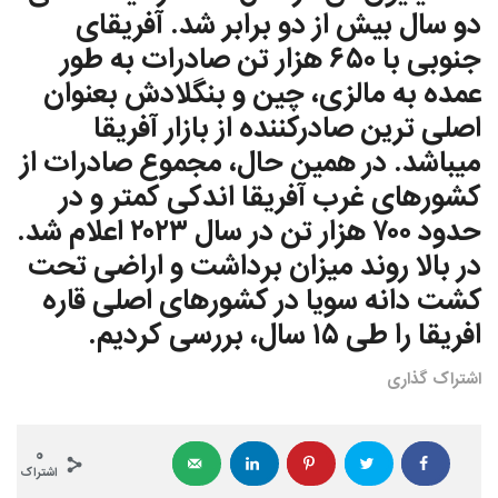
دو سال بیش از دو برابر شد. آفریقای
جنوبی با ٦٥٠ هزار تن صادرات به طور
عمده به مالزی، چین و بنگلادش بعنوان
اصلى ترين صادركننده از بازار آفريقا
ميباشد. در همین حال، مجموع صادرات از
کشورهای غرب آفریقا اندکی کمتر و در
حدود ٧٠٠ هزار تن در سال ٢٠٢٣ اعلام شد.
در بالا روند ميزان برداشت و اراضى تحت
كشت دانه سويا در كشورهاى اصلى قاره
افريقا را طى ١٥ سال، بررسى کردیم.
اشتراک گذاری
0
اشتراک