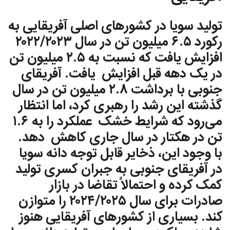
تولید سویا در کشورهای اصلى آفریقایی به
رکورد ٦.٥ میلیون تن در سال ٢٠٢٢/٢٠٢٣
افزایش یافت که نسبت به ٢.٥ میلیون تن
در یک دهه قبل افزایش یافت. آفریقای
جنوبی با برداشت ٢.٨ میلیون تن در سال
گذشته این رشد را رهبری کرد، اما انتظار
می‌رود که شرایط خشک عملکرد را به ١.٦
تن در هکتار در سال جاری کاهش دهد.
با وجود این، ذخایر قابل توجه دانه سويا
در آفریقای جنوبی به جبران کسری تولید
کمک كرده و احتمالاً تقاضا در بازار
صادرات براى سال ٢٠٢٤/٢٠٢٥ را متوازن
كند. بسیاری از کشورهای آفریقایی هنوز