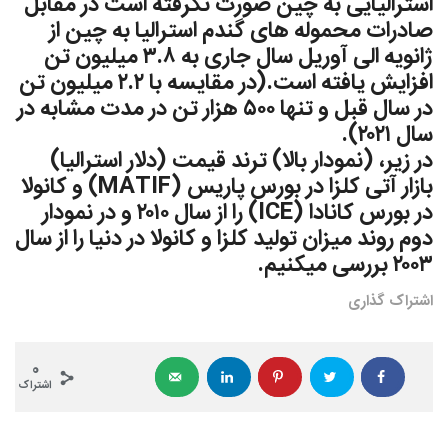
استرالیایی به چین صورت نگرفته است در مقابل
صادرات محموله هاى گندم استرالیا به چین از
ژانویه الى آوریل سال جارى به ٣.٨ میلیون تن
افزایش يافته است.(در مقایسه با ٢.٢ میلیون تن
در سال قبل و تنها ٥٠٠ هزار تن در مدت مشابه در
سال ٢٠٢١).
در زير، (نمودار بالا) ترند قيمت (دلار استراليا)
بازار آتى كلزا در بورس پاريس (MATIF) و كانولا
در بورس كانادا (ICE) را از سال ٢٠١٠ و در نمودار
دوم روند ميزان توليد كلزا و كانولا در دنيا را از سال
٢٠٠٣ بررسى ميكنيم.
اشتراک گذاری
0
اشتراک