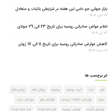
بازار جهانی جو دامی این هفته در شرایطی باثبات و متعادل
27 آبان 1404
اعلام عواض صادراتی روسیه برای تاریخ 23 الی 29 جولای
29 تیر 1404
کاهش عوارض صادراتی روسیه برای تاریخ 11 الی 17 ژوئن
17 خرداد 1404
ابر برچسب ها
جو
ذرت
ذرت روسیه
روسیه
روغن هند
روغن پالم
سویا
عوارض، مالیات، روسیه
عوارض جو
عوارض ذرت
عوارض گندم
عواض روسیه
فرازدانه فرداد
فراز دانه فرداد