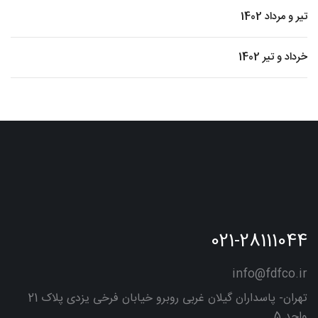
تیر و مرداد 1402
خرداد و تیر 1402
021-28111044
info@fdfco.ir
تهران- پاسداران گیلان غربی روبرو خیابان فرخی یزدی پلاک 21
واحد 5