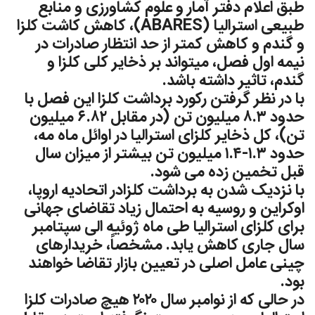
طبق اعلام دفتر آمار و علوم کشاورزی و منابع
طبیعی استرالیا (ABARES)، كاهش کاشت کلزا
و گندم و كاهش كمتر از حد انتظار صادرات در
نيمه اول فصل، ميتواند بر ذخاير كلى كلزا و
گندم، تاثير داشته باشد.
با در نظر گرفتن رکورد برداشت كلزا اين فصل با
حدود ٨.٣ میلیون تن (در مقابل ٦.٨٢ میلیون
تن)، کل ذخایر کلزای استرالیا در اوائل ماه مه،
حدود ١.٣-١.٤ میلیون تن بیشتر از ميزان سال
قبل تخمین زده می شود.
با نزدیک شدن به برداشت کلزادر اتحادیه اروپا،
اوکراین و روسیه به احتمال زیاد تقاضای جهانی
برای کلزای استرالیا طى ماه ژوئیه الى سپتامبر
سال جارى کاهش يابد. مشخصاً، خريدارهاى
چینی عامل اصلى در تعيين بازار تقاضا خواهند
بود.
در حالی که از نوامبر سال ٢٠٢٠ هیچ صادرات كلزا